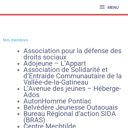
Aller
MENU
MENU
au
contenu
Nos membres
Association pour la défense des
droits sociaux
Adojeune – L’Appart
Association de Solidarité et
d’Entraide Communautaire de la
Vallée-de-la-Gatineau
L’Avenue des jeunes – Héberge-
Ados
AutonHomme Pontiac
Belvédère Jeunesse Outaoua
is
Bureau Régional d’action SIDA
(BRAS)
Centre Mechtilde