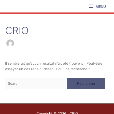
Aller
MENU
MENU
au
contenu
CRIO
Search
for:
Il semblerait qu’aucun résultat n’ait été trouvé ici. Peut-être
essayer un des liens ci-dessous ou une recherche ?
Copyright © 2026 | CRIO