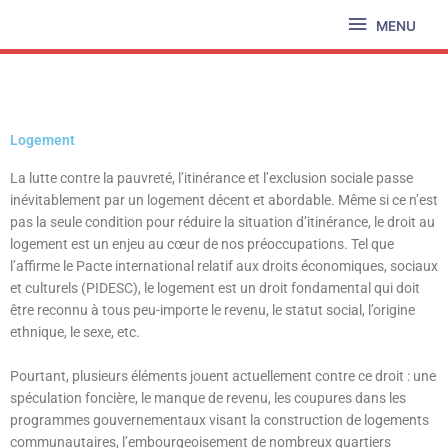
Aller
MENU
MENU
au
contenu
Logement
La lutte contre la pauvreté, l’itinérance et l’exclusion sociale passe
inévitablement par un logement décent et abordable. Même si ce n’est
pas la seule condition pour réduire la situation d’itinérance, le droit au
logement est un enjeu au cœur de nos préoccupations. Tel que
l’affirme le Pacte international relatif aux droits économiques, sociaux
et culturels (PIDESC), le logement est un droit fondamental qui doit
être reconnu à tous peu-importe le revenu, le statut social, l’origine
ethnique, le sexe, etc.
Pourtant, plusieurs éléments jouent actuellement contre ce droit : une
spéculation foncière, le manque de revenu, les coupures dans les
programmes gouvernementaux visant la construction de logements
communautaires, l’embourgeoisement de nombreux quartiers