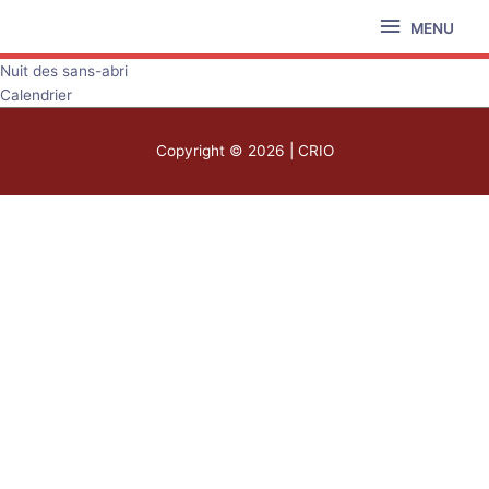
Aller
MENU
MENU
au
contenu
Nuit des sans-abri
Calendrier
Copyright © 2026 | CRIO