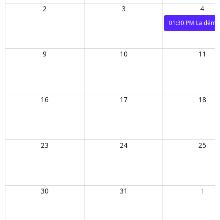
2
3
4
01:30 PM
La démar
9
10
11
16
17
18
23
24
25
30
31
1