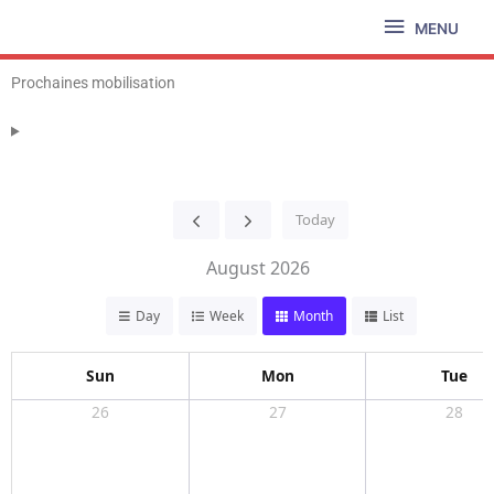
Aller
MENU
MENU
au
contenu
Prochaines mobilisation
Today
August 2026
Day
Week
Month
List
Sun
Mon
Tue
26
27
28